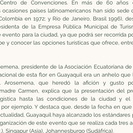
Centro de Convenciones. En más de 60 años de 
 ocasiones países latinoamericanos han sido sede 
Colombia en 1972; y Río de Janeiro, Brasil 1996), des
residenta de la Empresa Pública Municipal de Turis
 evento para la ciudad, ya que podrá ser recorrida por
e y conocer las opciones turísticas que ofrece, entre 
semena, presidente de la Asociación Ecuatoriana de 
nacional de esta flor en Guayaquil era un anhelo que
. Arosemena, que heredó la afición y gusto por
madre Carmen, explica que la presentación del pro
gística hasta las condiciones de la ciudad y el 
 por ejemplo. Y destaca que, desde la fecha en que 
actualidad, Guayaquil haya alcanzado los estándares p
ganización de este evento que se realiza cada tres a
, Singapur (Asia), Johannesburgo (Sudáfrica).