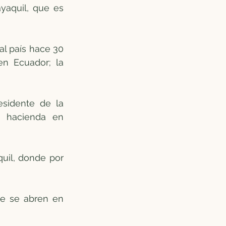
aquil, que es 
l país hace 30 
n Ecuador; la 
sidente de la 
 hacienda en 
uil, donde por 
e se abren en 