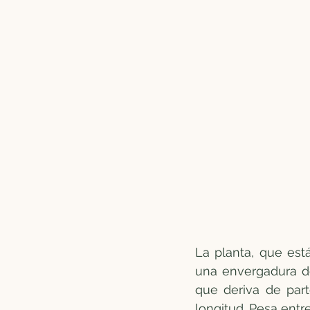
La planta, que est
una envergadura d
que deriva de part
longitud. Pesa entr