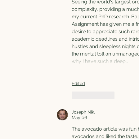
Seeing the world's largest orc
complexity, providing a much-n
my current PhD research. Bala
Assignment has given me a fr
desire to appreciate such rare
academic deadlines and intri
hustles and sleepless nights
the mental toll an unmanaged w
why I have such a deep…
Edited
Like
Reply
Joseph Nik.
May 06
The avocado article was fun b
avocados and liked the taste. 