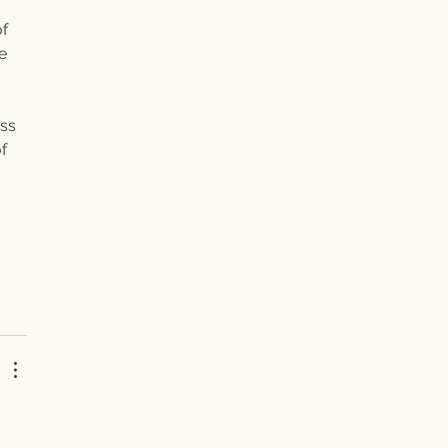
f 
e 
ss 
f 