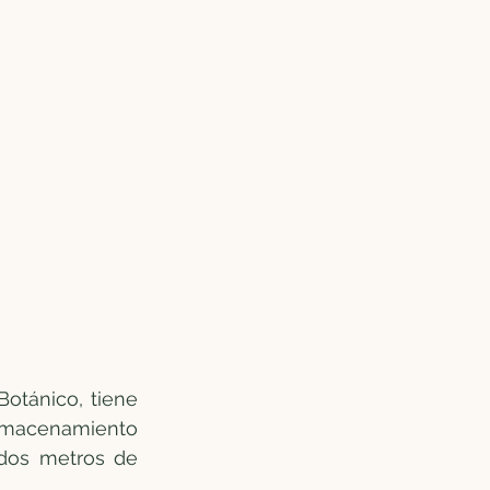
otánico, tiene 
lmacenamiento 
dos metros de 