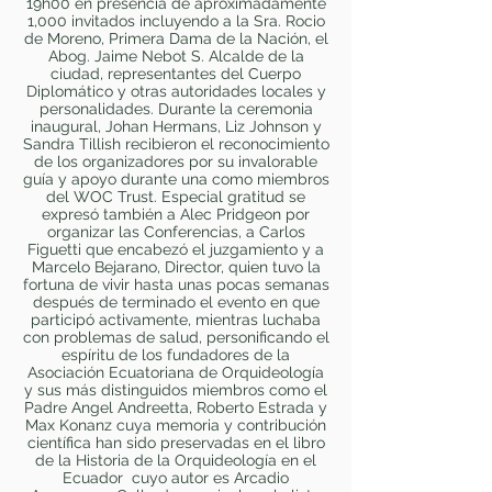
19h00 en presencia de aproximadamente
1,000 invitados incluyendo a la Sra. Rocio
de Moreno, Primera Dama de la Nación, el
Abog. Jaime Nebot S. Alcalde de la
ciudad, representantes del Cuerpo
Diplomático y otras autoridades locales y
personalidades. Durante la ceremonia
inaugural, Johan Hermans, Liz Johnson y
Sandra Tillish recibieron el reconocimiento
de los organizadores por su invalorable
guía y apoyo durante una como miembros
del WOC Trust. Especial gratitud se
expresó también a Alec Pridgeon por
organizar las Conferencias, a Carlos
Figuetti que encabezó el juzgamiento y a
Marcelo Bejarano, Director, quien tuvo la
fortuna de vivir hasta unas pocas semanas
después de terminado el evento en que
participó activamente, mientras luchaba
con problemas de salud, personificando el
espíritu de los fundadores de la
Asociación Ecuatoriana de Orquideología
y sus más distinguidos miembros como el
Padre Angel Andreetta, Roberto Estrada y
Max Konanz cuya memoria y contribución
científica han sido preservadas en el libro
de la Historia de la Orquideología en el
Ecuador cuyo autor es Arcadio